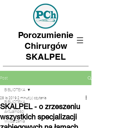
Porozumienie
Chirurgów
SKALPEL
Post
BIBLIOTEKA
28 lis 2019
2 minut(y) czytania
BIBLIOTEKA
SKALPEL - o zrzeszeniu
Aktualności
wszystkich specjalizacji
Wydarzenia
zabiegowych na łamach