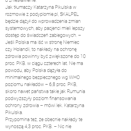
o zniesławienie.
Jak tłumaczy Katarzyna Pikulska w 
rozmowie z podyplomie.pl, SKALPEL 
będzie dążył do wprowadzenia zmian 
systemowych, aby pacjenci mieli lepszy 
dostęp do świadczeń zabiegowych. – 
Jeśli Polska ma iść w stronę Niemiec 
czy Holandii, to nakłady na ochronę 
zdrowia powinny być zwiększone do 10 
proc. PKB. w ciągu czterech lat. Nie ma 
powodu, aby Polska dążyła do 
minimalnego bezpiecznego wg WHO 
poziomu nakładów – 6,8 proc. PKB, 
skoro nawet państwa takie jak Rumunia 
podwyższyły poziom finansowania 
ochrony zdrowia – mówi lek. Katarzyna 
Pikulska.
Przypomina też, że obecnie nakłady te 
wynoszą 4,3 proc. PKB. – Nic nie 