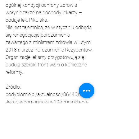
ogólnej kondycji ochrony zdrowia 
wpłynie także na dochody lekarzy – 
dodaje lek. Pikulska.
Nie jest tajemnicą, że w styczniu odbędą 
się renegocjacje porozumienia 
zawartego z ministrem zdrowia w lutym 
2018 r. przez Porozumienie Rezydentów. 
Organizacje lekarzy przygotowują się i 
budują szeroki front walki o konieczne 
reformy.
Źródło: 
podyplomie.pl/aktualnosci/06446,mlodzi
-lekarze-domagaja-sie-10-proc-pkb-na-
zdrowie
Aktualności