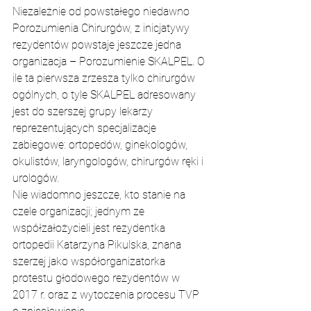
Niezależnie od powstałego niedawno 
Porozumienia Chirurgów, z inicjatywy 
rezydentów powstaje jeszcze jedna 
organizacja – Porozumienie SKALPEL. O 
ile ta pierwsza zrzesza tylko chirurgów 
ogólnych, o tyle SKALPEL adresowany 
jest do szerszej grupy lekarzy 
reprezentujących specjalizacje 
zabiegowe: ortopedów, ginekologów, 
okulistów, laryngologów, chirurgów ręki i 
urologów.
Nie wiadomno jeszcze, kto stanie na 
czele organizacji; jednym ze 
współzałożycieli jest rezydentka 
ortopedii Katarzyna Pikulska, znana 
szerzej jako współorganizatorka 
protestu głodowego rezydentów w 
2017 r. oraz z wytoczenia procesu TVP 