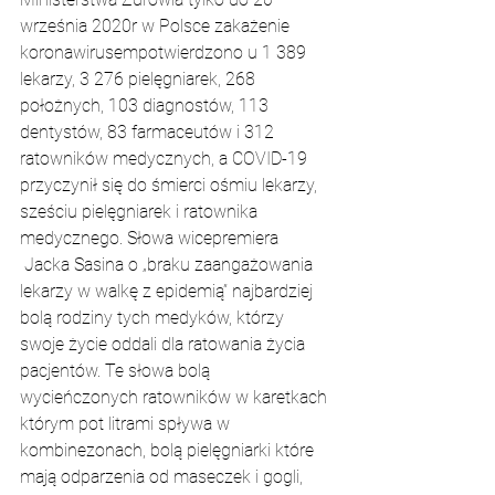
września 2020r w Polsce zakażenie 
koronawirusempotwierdzono u 1 389 
lekarzy, 3 276 pielęgniarek, 268 
położnych, 103 diagnostów, 113 
dentystów, 83 farmaceutów i 312 
ratowników medycznych, a COVID-19 
przyczynił się do śmierci ośmiu lekarzy, 
sześciu pielęgniarek i ratownika 
medycznego. Słowa wicepremiera 
 Jacka Sasina o „braku zaangażowania 
lekarzy w walkę z epidemią” najbardziej 
bolą rodziny tych medyków, którzy 
swoje życie oddali dla ratowania życia 
pacjentów. Te słowa bolą 
wycieńczonych ratowników w karetkach 
którym pot litrami spływa w 
kombinezonach, bolą pielęgniarki które 
mają odparzenia od maseczek i gogli, 