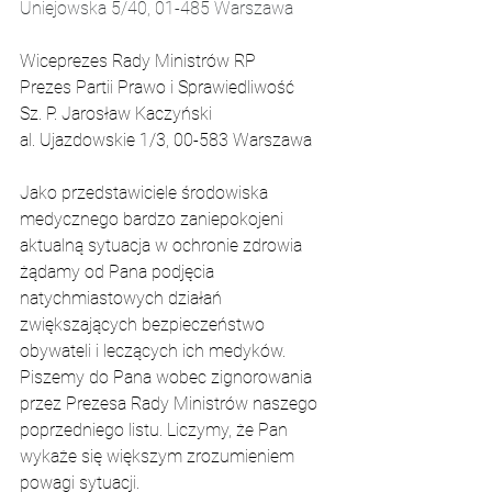
Uniejowska 5/40, 01-485 Warszawa
Wicep
rezes Rady Ministrów RP
Prezes Partii Prawo i Sprawiedliwość
Sz. P.
 Jarosław Kaczyński
al. Ujazdowskie 1/3, 00-583 Warszawa
Jako przedstawiciele środowiska 
medycznego bardzo zaniepokojeni 
aktualną sytuacja w ochronie zdrowia 
żądamy od Pana podjęcia 
natychmiastowych działań 
zwiększających bezpieczeństwo 
obywateli i leczących ich medyków.
Piszemy do Pana wobec zignorowania 
przez Prezesa Rady Ministrów naszego 
poprzedniego listu. 
Liczymy, że Pan 
wykaże się większym zrozumieniem 
powagi sytuacji.