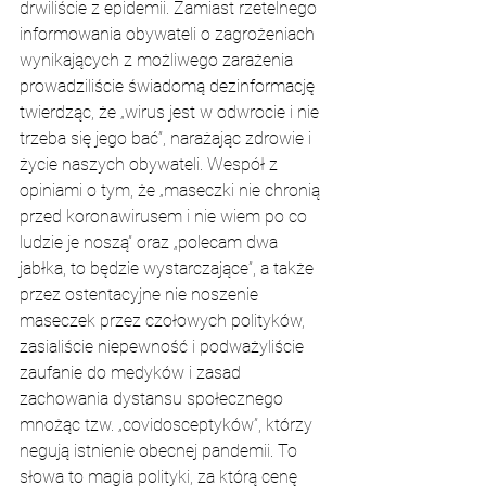
drwiliście z epidemii. Zamiast rzetelnego 
informowania obywateli o zagrożeniach 
wynikających z możliwego zarażenia 
prowadziliście świadomą dezinformację 
twierdząc, że „wirus jest w odwrocie i nie 
trzeba się jego bać”, narażając zdrowie i 
życie naszych obywateli. Wespół z 
opiniami o tym, że „maseczki nie chronią 
przed koronawirusem i nie wiem po co 
ludzie je noszą” oraz „polecam dwa 
jabłka, to będzie wystarczające”, a także 
przez ostentacyjne nie noszenie 
maseczek przez czołowych polityków, 
zasialiście niepewność i podważyliście 
zaufanie do medyków i zasad 
zachowania dystansu społecznego 
mnożąc tzw. „covidosceptyków”, którzy 
negują istnienie obecnej pandemii. 
To 
słowa to magia polityki, za którą cenę 