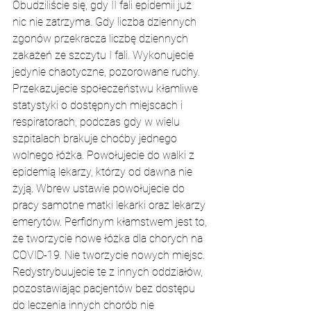
Obudziliście się, gdy II fali epidemii już 
nic nie zatrzyma. Gdy liczba dziennych 
zgonów przekracza liczbę dziennych 
zakażeń ze szczytu I fali. Wykonujecie 
jedynie chaotyczne, pozorowane ruchy. 
Przekazujecie społeczeństwu kłamliwe 
statystyki o dostępnych miejscach i 
respiratorach, podczas gdy w wielu 
szpitalach brakuje choćby jednego 
wolnego łóżka. Powołujecie do walki z 
epidemią lekarzy, którzy od dawna nie 
żyją. Wbrew ustawie powołujecie do 
pracy samotne matki lekarki oraz lekarzy 
emerytów. Perfidnym kłamstwem jest to, 
że tworzycie nowe łóżka dla chorych na 
COVID-19. Nie tworzycie nowych miejsc. 
Redystrybuujecie te z innych oddziałów, 
pozostawiając pacjentów bez dostępu 
do leczenia innych chorób nie 