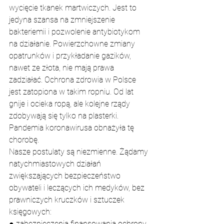
wycięcie tkanek martwiczych. Jest to 
jedyna szansa na zmniejszenie 
bakteriemii i pozwolenie antybiotykom 
na działanie. Powierzchowne zmiany 
opatrunków i przykładanie gazików, 
nawet ze złota, nie mają prawa 
zadziałać. Ochrona zdrowia w Polsce 
jest zatopiona w takim ropniu. Od lat 
gnije i ocieka ropą, ale kolejne rządy 
zdobywają się tylko na plasterki. 
Pandemia koronawirusa obnażyła tę 
chorobę.
Nasze postulaty są niezmienne. Żądamy 
natychmiastowych działań 
zwiększających bezpieczeństwo 
obywateli i leczących ich medyków, bez 
prawniczych kruczków i sztuczek 
księgowych:
● zabezpieczenia finansowania ochrony 