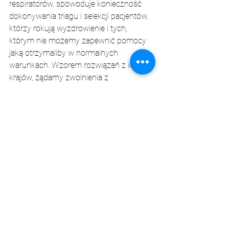
respiratorów, spowoduje konieczność 
dokonywania triagu i selekcji pacjentów, 
którzy rokują wyzdrowienie i tych, 
którym nie możemy zapewnić pomocy 
jaką otrzymaliby w normalnych 
warunkach. Wzorem rozwiązań z innych 
krajów, żądamy zwolnienia z 
odpowiedzialności karnej, cywilnej i 
zawodowej w związku z wykonywaniem 
zawodu lekarza przy zwalczaniu 
epidemii, aby móc skupić się na 
rzeczach rzeczywiście istotnych, czyli 
ratowaniu ludzkiego zdrowia i życia. 
Warto nadmienić, że brak przygotowania 
kraju na 2 falę pandemii w sytuacji, gdy 
istniały przesłanki, że dojdzie do niej w 
Polsce - głównie brak zaopatrzenia 
szpitali w respiratory, leki oraz środki 
ochrony osobistej dla personelu 