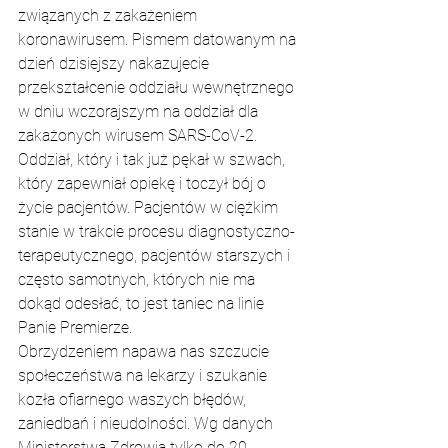
związanych z zakażeniem 
koronawirusem. Pismem datowanym na 
dzień dzisiejszy nakazujecie 
przekształcenie oddziału wewnętrznego 
w dniu wczorajszym na oddział dla 
zakażonych wirusem SARS-CoV-2. 
Oddział, który i tak już pękał w szwach, 
który zapewniał opiekę i toczył bój o 
życie pacjentów. Pacjentów w ciężkim 
stanie w trakcie procesu diagnostyczno-
terapeutycznego, pacjentów starszych i 
często samotnych, których nie ma 
dokąd odesłać, to jest taniec na linie 
Panie Premierze.
Obrzydzeniem napawa nas szczucie 
społeczeństwa na lekarzy i szukanie 
kozła ofiarnego waszych błędów, 
zaniedbań i nieudolności. Wg danych 
Ministerstwa Zdrowia tylko do 20 