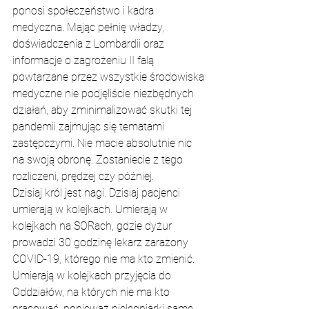
ponosi społeczeństwo i kadra 
medyczna.
 Mając pełnię władzy, 
doświadczenia z Lombardii oraz 
informacje o zagrożeniu II falą 
powtarzane przez wszystkie środowiska 
medyczne nie podjęliście niezbędnych 
działań, aby zminimalizować skutki tej 
pandemii zajmując się tematami 
zastępczymi. Nie macie absolutnie nic 
na swoją obronę. Zostaniecie z tego 
rozliczeni, prędzej czy później.
Dzisiaj król jest nagi. Dzisiaj pacjenci 
umierają w kolejkach. Umierają w 
kolejkach na SORach, gdzie dyżur 
prowadzi 30 godzinę lekarz zarażony 
COVID-19, którego nie ma kto zmienić. 
Umierają w kolejkach przyjęcia do 
Oddziałów, na których nie ma kto 
pracować, ponieważ pielęgniarki same 