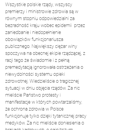
Wszystkie polskie rządy, wszyscy 
premierzy i ministrowie zdrowia są w 
równym stopniu odpowiedzialni za 
bezradność kraju wobec epidemii  przez 
zaniedbanie i niedopełnienie 
obowiązków funkcjonariusza 
publicznego. Największy ciężar winy 
spoczywa na obecnej ekipie rządzącej, z 
racji tego że świadomie i z pełną 
premedytacją ignorowała ostrzeżenia o 
niewydolności systemu opieki 
zdrowotnej. Wiedzieliście o tragicznej 
sytuacji w dniu objęcia rządów. Za nic 
mieliście Państwo protesty i 
manifestacje w których powtarzaliśmy, 
że ochrona zdrowia w Polsce 
funkcjonuje tylko dzięki tytanicznej pracy 
medyków. Za nic mieliście doniesienia o 
brakach kadrowych, o najniższym 