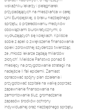
wskaźniku lekarzy i pielęgniarek 
przypadających na mieszkańca w całej 
Unii Europejskiej, o braku niezbędnego 
sprzętu, o przeładowaniu medyków 
obowiązkami biurokratycznymi, o 
wydłużających się kolejkach. Kpiliście 
sobie z apeli o zwiększenie finansowania 
opieki zdrowotnej szyderczo twierdząc, 
że „młodzi lekarze żądają miliardów 
złotych”. Mieliście Państwo ponad 6 
miesięcy na przygotowanie strategii na 
nadejście II fali epidemii. Zamiast 
opracować spójny plan działania i 
przygotować szpitale na walkę poprzez 
zapewnienie finansowania na 
zamontowanie śluz, gromadzenie 
zapasów środków ochrony 
indywidualnej oraz niezbędnego sprzętu 