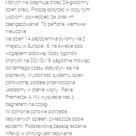
których nie zdejmują przez 24-godzinny 
dzień pracy. Proszę spojrzeć w oczy tym 
ludziom i powiedzieć, że „brak im 
zaangażowania”. To perfidne, kłamliwe i 
nieludzkie.
Na dzień 14 października byliśmy na 2. 
miejscu w Europie i 6. na świecie pod 
względem dobowej liczby zgonów 
chorych na COVID-19. Łagodnie mówiąc, 
od tamtego czasu statystyki się nie 
poprawiły. Wydolność systemu opieki 
zdrowotnej została przekroczona. 
Jesteśmy w stanie wojny.  Panie 
Premierze. A Wy wysyłacie nas z 
bagnetami na czołgi.
W 
ochronie zdrowia potrzeba 
radykalnych działań, zwłaszcza dobie 
epidemii. Podstawową zasadą leczenia 
infekcji w chirurgii jest radykalne 