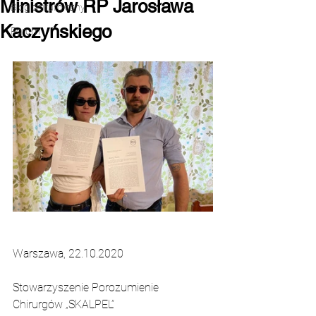
Ministrów RP Jarosława
Blog chirurgiczny
Kaczyńskiego
Forum
Warszawa,
 22
.10.2020
Stowarzyszenie Porozumienie 
Chirurgów „SKALPEL”