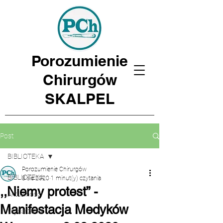
Porozumienie
Chirurgów
SKALPEL
Post
BIBLIOTEKA
Porozumienie Chirurgów
BIBLIOTEKA
8 sie 2020
1 minut(y) czytania
,,Niemy protest” -
Aktualności
Manifestacja Medyków
Wydarzenia