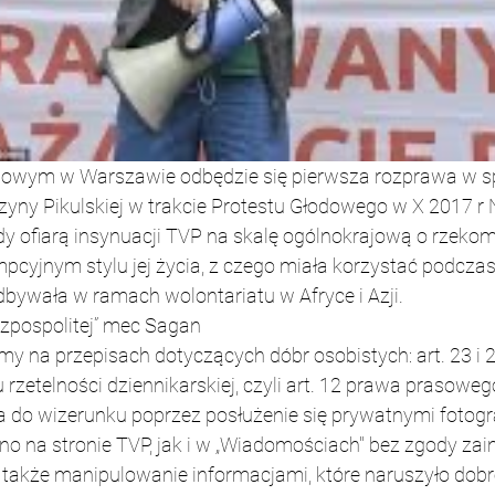
gowym w Warszawie odbędzie się pierwsza rozprawa w s
yny Pikulskiej w trakcie Protestu Głodowego w X 2017 r 
y ofiarą insynuacji TVP na skalę ogólnokrajową o rzeko
yjnym stylu jej życia, z czego miała korzystać podczas 
bywała w ramach wolontariatu w Afryce i Azji.
czpospolitej” mec Sagan
 na przepisach dotyczących dóbr osobistych: art. 23 i 
 rzetelności dziennikarskiej, czyli art. 12 prawa prasoweg
a do wizerunku poprzez posłużenie się prywatnymi fotograf
no na stronie TVP, jak i w „Wiadomościach" bez zgody zai
także manipulowanie informacjami, które naruszyło dobre