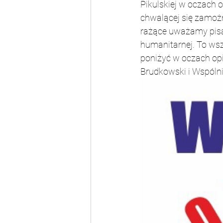
Pikulskiej w oczach o
chwalącej się zamożn
rażące uważamy pisani
humanitarnej. To wsz
poniżyć w oczach opi
Brudkowski i Wspólni