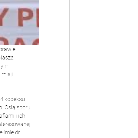
prawie 
Nasza 
mym 
misji 
24 kodeksu 
o. Osią sporu 
iami i ich 
nteresowanej. 
 imię dr 