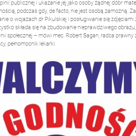
pinii publicznej i ukazanie jej jako osoby żądnej dóbr mater
ością, podczas gdy, de facto, nie jest osobą zamożną. Za 
e o wojażach dr Pikulskiej i posługiwanie się zdjęciami z
ystko składa się na zbudowanie nieprawdziwego obrazu, k
nii społecznej – mówi mec. Robert Sagan, radca prawny z 
cy, pełnomocnik lekarki.