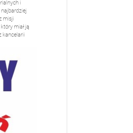
ialnych i 
najbardziej 
 misji 
tóry miał ją 
kancelarii 