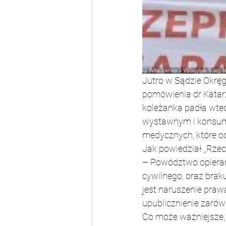
Jutro w Sądzie Okrę
pomówienia dr Katarz
koleżanka padła wted
wystawnym i konsumpc
medycznych, które od
Jak powiedział ,,Rze
– Powództwo opieramy
cywilnego, oraz braku
jest naruszenie praw
upublicznienie zarów
Co może ważniejsze, 