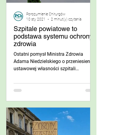
Porozumienie Chirurgów
10 sty 2021
2 minut(y) czytania
Szpitale powiatowe to
podstawa systemu ochrony
zdrowia
Ostatni pomysł Ministra Zdrowia
Adama Niedzielskiego o przeniesieniu
ustawowej własności szpitali
powiatowych na państwo wydaje się
być w...