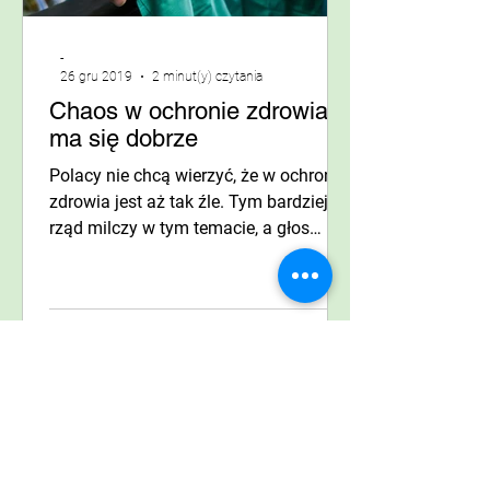
-
26 gru 2019
2 minut(y) czytania
Chaos w ochronie zdrowia
ma się dobrze
Polacy nie chcą wierzyć, że w ochronie
zdrowia jest aż tak źle. Tym bardziej, że
rząd milczy w tym temacie, a głos
lekarzy, pielęgniarek...