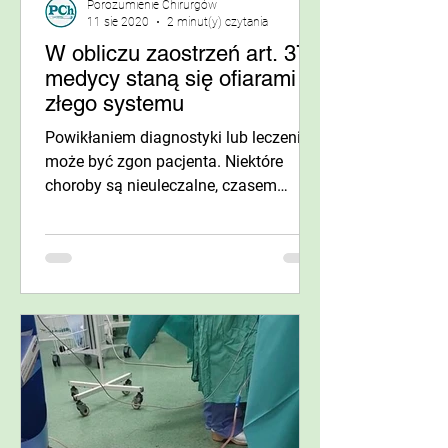
Porozumienie Chirurgów
11 sie 2020
2 minut(y) czytania
W obliczu zaostrzeń art. 37a
medycy staną się ofiarami
złego systemu
Powikłaniem diagnostyki lub leczenia
może być zgon pacjenta. Niektóre
choroby są nieuleczalne, czasem
zgodne ze sztuką leczenie może...